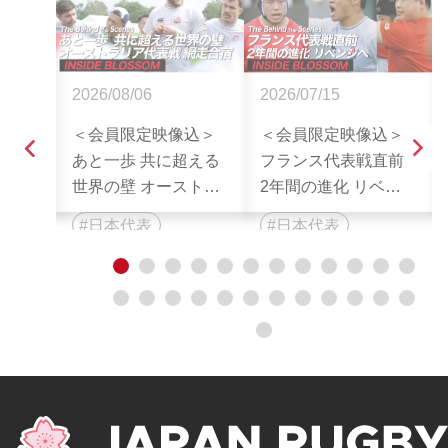
2026/08/06
2026/07/15
込】
＜会員限定映像込＞
＜会員限定映像込＞
本代
あと一歩 共に超える
フランス代表戦直前
The
世界の壁 オーストラ
2年間の進化 リベン
nes :
リア代表戦 網走合宿|
ジへ| The Behind The
日本代表
日本代表
CE
The Behind The
Scenes : THE REAL
BY|
Scenes : THE REAL
VOICE OF JAPAN
1
2
3
4
5
6
7
8
9
10
11
12
表
VOICE OF JAPAN
RUGBY
13
14
15
16
17
18
19
20
21
22
23
24
RUGBY
25