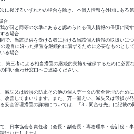
は次に掲げるいずれかの場合を除き、本個人情報を外国にある
場合
我が国と同等の水準にあると認められる個人情報の保護に関す
する場合
間で、当該提供を受ける者における当該個人情報の取扱いにつ
節の趣旨に沿った措置を継続的に講ずるために必要なものとし
いる場合
社は、第三者による相当措置の継続的実施を確保するために必要
記載の問い合わせ窓口へご連絡ください。
、滅失又は毀損の防止その他の個人データの安全管理のために
、改善してまいります。また、万一漏えい、滅失又は毀損が発
る安全管理措置の詳細については、「8．問合せ先」に記載の
て、日本協会各責任者（会長・副会長・専務理事・会計役・事
請はいたしません。