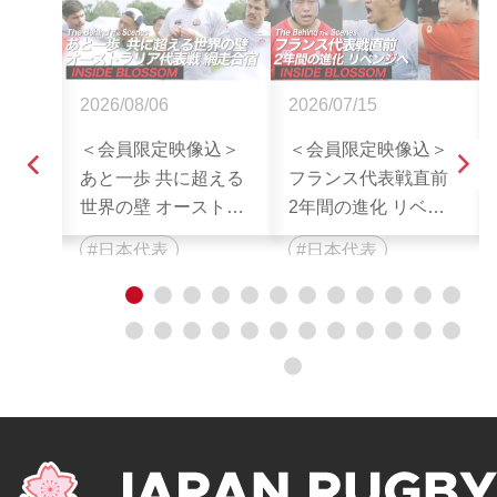
2026/08/06
2026/07/15
込】
＜会員限定映像込＞
＜会員限定映像込＞
本代
あと一歩 共に超える
フランス代表戦直前
The
世界の壁 オーストラ
2年間の進化 リベン
nes :
リア代表戦 網走合宿|
ジへ| The Behind The
日本代表
日本代表
CE
The Behind The
Scenes : THE REAL
BY|
Scenes : THE REAL
VOICE OF JAPAN
1
2
3
4
5
6
7
8
9
10
11
12
表
VOICE OF JAPAN
RUGBY
13
14
15
16
17
18
19
20
21
22
23
24
RUGBY
25