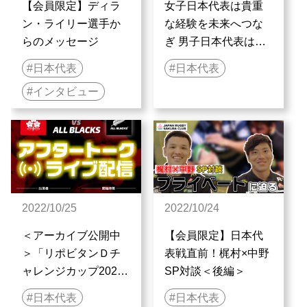
【会員限定】ディラ
女子日本代表は貴重
ン・ライリー選手か
な経験を未来へつな
らのメッセージ
ぎ 男子日本代表はオ
ールブラックスを迎
日本代表
日本代表
え撃つ
インタビュー
2022/10/25
2022/10/24
＜アーカイブ公開中
【会員限定】日本代
＞「リポビタンＤチ
表戦直前！梶村×中野
ャレンジカップ2022
SP対談＜後編＞
日本代表 vs ニュージ
日本代表
日本代表
ーランド代表」アフ