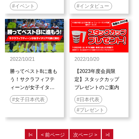
イベント
インタビュー
タートーク
2022/10/21
2022/10/20
勝ってベスト8に進も
【2023年度会員限
う！サクラフィフテ
定】スタックカップ
ィーンが女子イタリ
プレゼントのご案内
ア代表に挑む
女子日本代表
日本代表
プレゼント
Ι<
< 前ページ
次ページ >
>Ι