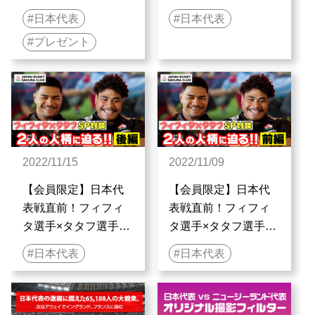
ンペーン実施のお知
表会 in
日本代表
日本代表
らせ
MARUNOUCHI」出
プレゼント
演者募集のお知らせ
【JAPAN RUGBY
SAKURA CLUB会員
限定】
2022/11/15
2022/11/09
【会員限定】日本代
【会員限定】日本代
表戦直前！フィフィ
表戦直前！フィフィ
タ選手×タタフ選手
タ選手×タタフ選手
SP対談後編
SP対談前編
日本代表
日本代表