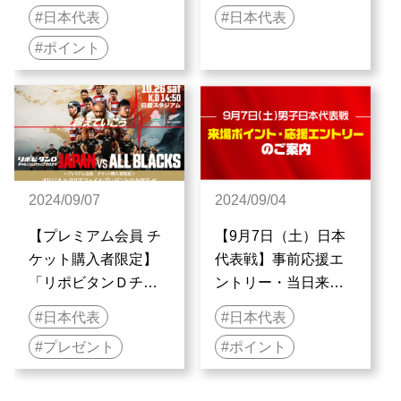
ポイント付与のご案
決意|The Behind The
日本代表
日本代表
内
Scenes : THE REAL
ポイント
VOICE OF JAPAN
RUGBY | ラグビー日
本代表
2024/09/07
2024/09/04
【プレミアム会員 チ
【9月7日（土）日本
ケット購入者限定】
代表戦】事前応援エ
「リポビタンＤチャ
ントリー・当日来場
レンジカップ2024」
ポイント付与のご案
日本代表
日本代表
日本代表 vs オールブ
内
プレゼント
ポイント
ラックス（ニュージ
ーランド代表） オリ
ジナルクリアファイ