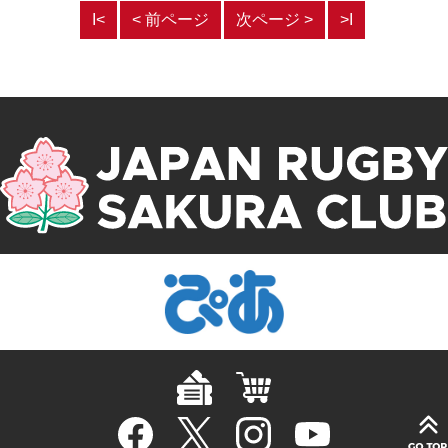
Ι<
< 前ページ
次ページ >
>Ι
ルプレゼントのお知
らせ