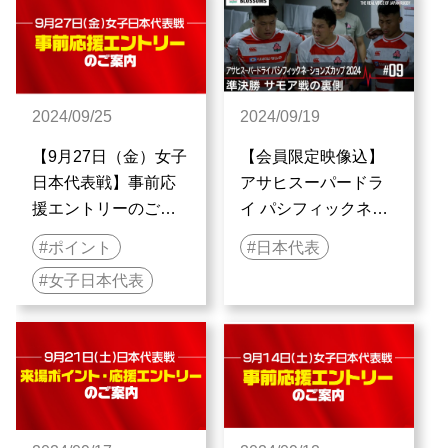
VOICE OF JAPAN
RUGBY | ラグビー日
本代表
2024/09/25
2024/09/19
【9月27日（金）女子
【会員限定映像込】
日本代表戦】事前応
アサヒスーパードラ
援エントリーのご案
イ パシフィックネー
内
ションズカップ 2024
ポイント
日本代表
準決勝裏側|The
女子日本代表
Behind The Scenes :
THE REAL VOICE
OF JAPAN RUGBY |
ラグビー日本代表