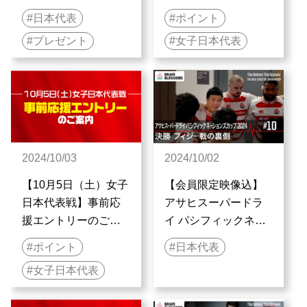
JAPAN RUGBY
案内
日本代表
ポイント
SAKURA CLUB会員
プレゼント
女子日本代表
限定来場者抽選会実
施のお知らせ
2024/10/03
2024/10/02
【10月5日（土）女子
【会員限定映像込】
日本代表戦】事前応
アサヒスーパードラ
援エントリーのご案
イ パシフィックネー
内
ションズカップ 2024
ポイント
日本代表
決勝 フィジー戦の裏
女子日本代表
側|The Behind The
Scenes : THE REAL