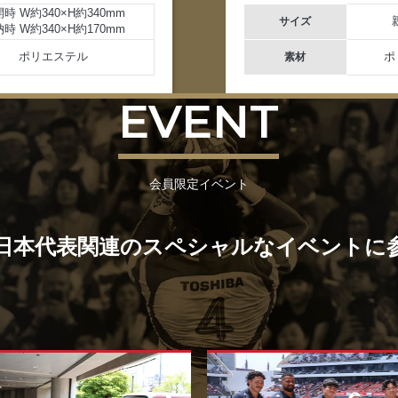
時 W約340×H約340mm
サイズ
時 W約340×H約170mm
ポリエステル
ポ
素材
EVENT
会員限定イベント
日本代表関連のスペシャルなイベントに