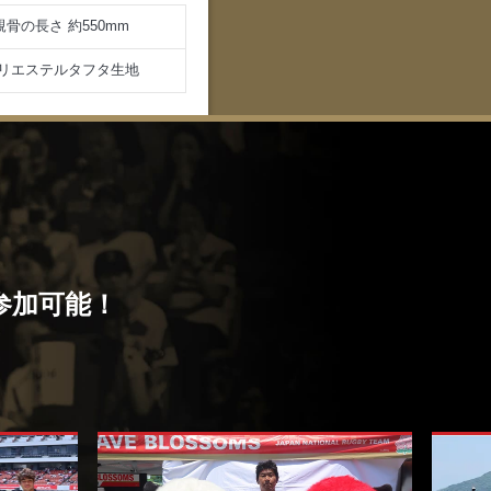
親骨の長さ 約550mm
リエステルタフタ生地
参加可能！