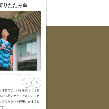
折りたたみ傘
用可能です。日傘を買うには若
会記念品でゲットできます！カ
ージのカラーを採用。女性でも
ます。