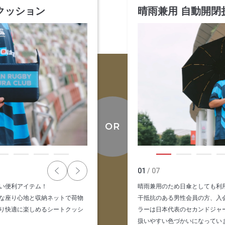
クッション
晴雨兼用 自動開閉
01
/ 07
い便利アイテム！
晴雨兼用のため日傘としても利
な座り心地と収納ネットで荷物
干抵抗のある男性会員の方、入
り快適に楽しめるシートクッシ
ラーは日本代表のセカンドジャ
扱いやすい色づかいになってい