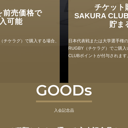
チケット
を前売価格で
SAKURA CL
入可能
貯ま
GBY（チケラグ）で購入する場合、
日本代表戦または大学選手権のチケ
！
RUGBY（チケラグ）でご購入
CLUBポイントが付与されます
GOODs
入会記念品