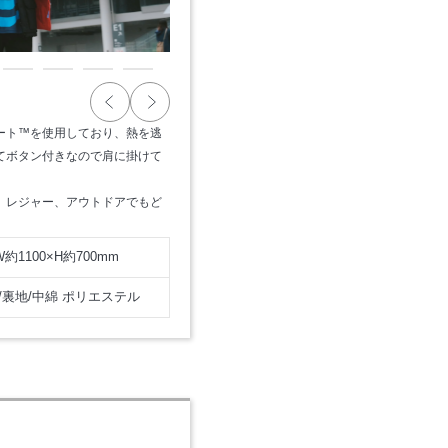
ート™を使用しており、熱を逃
てボタン付きなので肩に掛けて
、レジャー、アウトドアでもど
W約1100×H約700mm
/裏地/中綿 ポリエステル