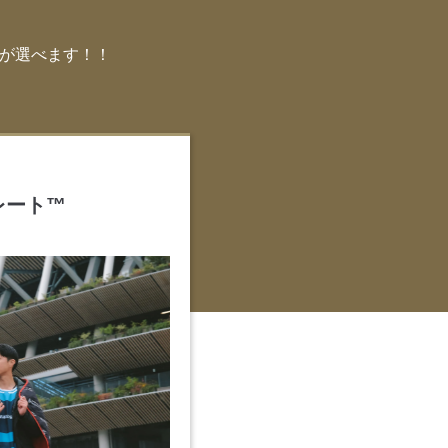
ムが選べます！！
レート™