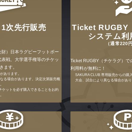
1次先行販売
Ticket RUG
システム利
（通常220
公財）日本ラグビーフットボー
代表戦、大学選手権等のチケッ
Ticket RUGBY（チケラグ
きます。
利用料が無料に！
があります。
SAKURA CLUB 専用販売からの
なる場合があります。決定次第販売概
大会、試合により異なる場合があり
。
チケットを必ず購入できることをお約
。