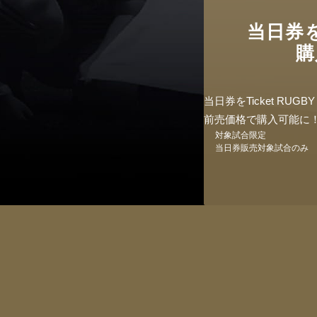
当日券
購
当日券をTicket RU
前売価格で購入可能に
対象試合限定
当日券販売対象試合のみ