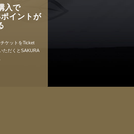
購入で
UBポイントが
る
ットをTicket
いただくとSAKURA
。