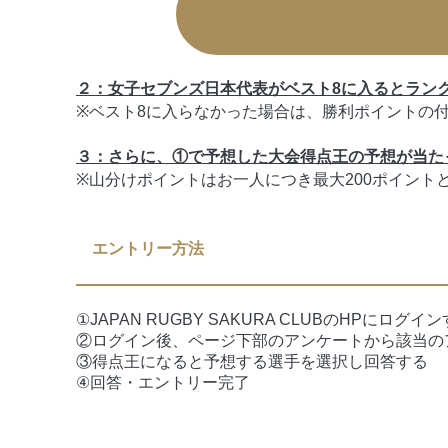
２：女子セブンズ日本代表がベスト8に入るとラン
※ベスト8に入らなかった場合は、勝利ポイントの
３：さらに、①で予想した大会得点王の予想が当たっ
※山分けポイントはお一人につき最大200ポイント
エントリー方法
①JAPAN RUGBY SAKURA CLUBのHPにログイ
②ログイン後、ページ下部のアンケートから該当の
③得点王になると予想する選手を選択し回答する
④回答・エントリー完了