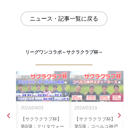
ニュース・記事一覧に戻る
リーグワンコラボ～サクラクラブ杯～
2024/04/03
2024/03/19
杯開
【サクラクラブ杯】
【サクラクラブ杯】
ッドハ
第6弾：クリタウォー
第5弾：コベルコ神戸