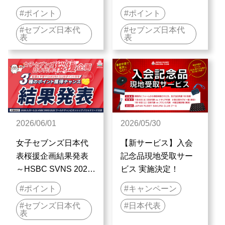
ワールドチャンピオ
ンズ日本代表桜援企
ポイント
ポイント
ンシップ ボルドー大
画実施のお知らせ～
セブンズ日本代
セブンズ日本代
会～
HSBC SVNS 2026 ワ
表
表
ールドチャンピオン
シップ ボルドー大会
～
2026/06/01
2026/05/30
女子セブンズ日本代
【新サービス】入会
表桜援企画結果発表
記念品現地受取サー
～HSBC SVNS 2026
ビス 実施決定！
ワールドチャンピオ
ポイント
キャンペーン
ンシップ バリャドリ
セブンズ日本代
日本代表
ード大会～
表