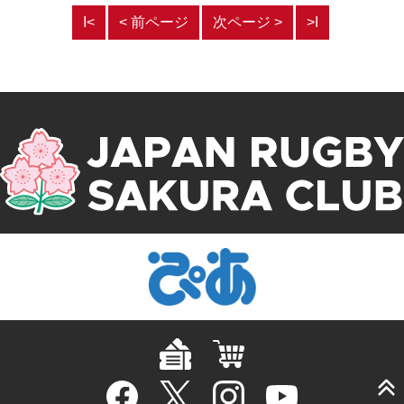
Ι<
< 前ページ
次ページ >
>Ι